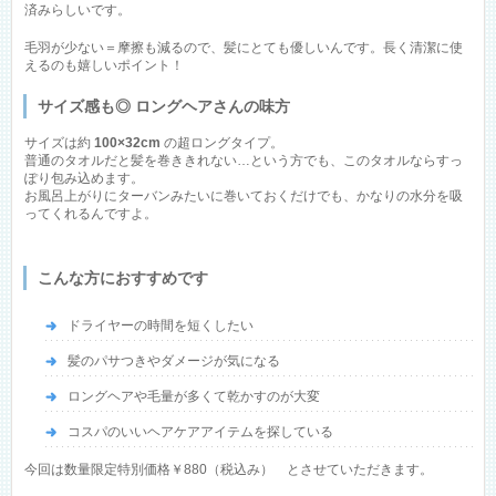
済みらしいです。
毛羽が少ない＝摩擦も減るので、髪にとても優しいんです。長く清潔に使
えるのも嬉しいポイント！
サイズ感も◎ ロングヘアさんの味方
サイズは約
100×32cm
の超ロングタイプ。
普通のタオルだと髪を巻ききれない…という方でも、このタオルならすっ
ぽり包み込めます。
お風呂上がりにターバンみたいに巻いておくだけでも、かなりの水分を吸
ってくれるんですよ。
こんな方におすすめです
ドライヤーの時間を短くしたい
髪のパサつきやダメージが気になる
ロングヘアや毛量が多くて乾かすのが大変
コスパのいいヘアケアアイテムを探している
今回は数量限定特別価格￥880（税込み） とさせていただきます。