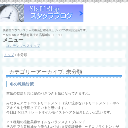
美容室ユウコシステム高槻店は縮毛矯正リペアの技術認定店です。
〒569-0803 大阪府高槻市高槻町6-11・１F
メニュー
コンテンツへスキップ
トップ
›
未分類
カテゴリーアーカイブ:
未分類
冬の乾燥対策
空気の乾燥と共に髪のパさつきも気になってきますね。
みなさんアウトバストリートメント（洗い流さないトリートメント）やヘ
アオイルを使用さてていると思います。
今日はR-21ストレートオイルモイストヘアを紹介したいと思います。
２１種類の植物美容オイルをバランスよくブレンド、
その中でも菜種油から作られた毛れま髪保護成分「γ-ドコサラクトン」が