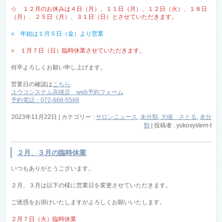
☆ １２月のお休みは４日（月）、１１日（月）、１２日（火）、１８日
（月）、２５日（月）、３１日（日）とさせていただきます。
○ 年始は１月５日（金）より営業
○ １月７日（日）臨時休業させていただきます。
何卒よろしくお願い申し上げます。
営業日の確認は
こちら
ユウコシステム高槻店 web予約フォーム
予約電話：072-668-5588
2023年11月22日
|
カテゴリー :
サロンニュース
,
未分類, 大槻 さとる
,
未分
類
|
投稿者 : yukosystem-t
２月、３月の臨時休業
いつもありがとうございます。
２月、３月は以下の様に営業日を変更させていただきます。
ご迷惑をお掛けいたしますがよろしくお願いいたします。
２月７日（火）臨時休業