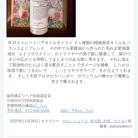
R-21ストレートヘアオイルモイスト ２１種類の植物美容オイルをバ
ランスよくブレンド、 その中でも菜種油から作られた毛れま髪保護
成分「γ-ドコサラクトン」がドライヤーの熱で髪に吸着して、髪のウ
ネリや広がりを抑制してまとまりのある髪に導きます。 それに加え
て親油性のたんぱく質を配合すこととでダメージを補修、 しっかり
保湿で髪にうるおいで 「しっとりサラサラヘア」をかなえてくれま
す。 そして天然アロマのラベンダー、ゼラニウムの爽やかで優雅な
甘さで癒されます。
縮毛矯正リペア技術認定店
YUKOSYSTEM高槻店
営業時間の確認は
こちら
予約電話：072-668-5588
webご予約はこちら
2025年11月28日
|
カテゴリー :
サロンニュース
,
未分類, 大槻 さとる
|
投
稿者 : yukosystem-t