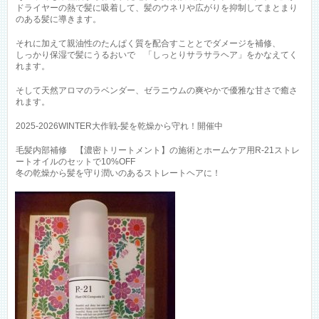
ドライヤーの熱で髪に吸着して、髪のウネリや広がりを抑制してまとまり
のある髪に導きます。
それに加えて親油性のたんぱく質を配合すこととでダメージを補修、
しっかり保湿で髪にうるおいで 「しっとりサラサラヘア」をかなえてく
れます。
そして天然アロマのラベンダー、ゼラニウムの爽やかで優雅な甘さで癒さ
れます。
2025-2026WINTER大作戦-髪を乾燥から守れ！開催中
毛髪内部補修 【濃密トリートメント】の施術とホームケア用R-21ストレ
ートオイルのセットで10%OFF
冬の乾燥から髪を守り潤いのあるストレートヘアに！