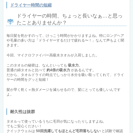
ドライヤー時間の短縮
ドライヤーの時間、ちょっと長いなぁ…と思っ
たことありませんか？
毎日髪を乾かすのって、けっこう時間がかかりますよね。特にロングヘア
や毛量の多い方は「ドライヤーするだけで疲れる〜！」なんて声もよく聞
きます。
今回、マイクロファイバー高吸水タオルが入荷しました。
このタオルの秘密は、なんといっても
吸水力
。
普通の綿タオルと比べて
約4倍の吸水力
があるんです。
だから、タオルドライの時点でしっかり水分を吸い取ってくれて、ドライ
ヤーの時間をグッと短縮！
髪が早く乾く＝熱ダメージを減らせるので、髪にとっても優しいんです
よ。
耐久性は抜群
タオルって使っているうちに毛羽が気になったりしますよね。
でもご安心ください！
クイックウェルは
50回洗濯してもほとんど毛羽落ちしない
と試験で確認