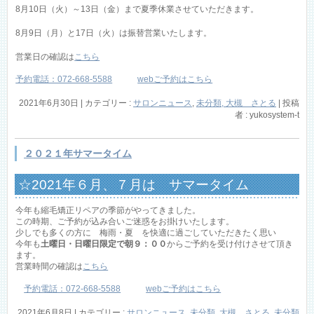
8月10日（火）～13日（金）まで夏季休業させていただきます。
8月9日（月）と17日（火）は振替営業いたします。
営業日の確認は
こちら
予約電話：072-668-5588
webご予約はこちら
2021年6月30日
|
カテゴリー :
サロンニュース
,
未分類, 大槻 さとる
|
投稿
者 : yukosystem-t
２０２１年サマータイム
☆2021年６月、７月は サマータイム
土日祝は朝９：００から予約可能です
今年も縮毛矯正リペアの季節がやってきました。
この時期、ご予約が込み合いご迷惑をお掛けいたします。
少しでも多くの方に 梅雨・夏 を快適に過ごしていただきたく思い
今年も
土曜日・日曜日限定で朝９：００
からご予約を受け付けさせて頂き
ます。
営業時間の確認は
こちら
予約電話：072-668-5588
webご予約はこちら
2021年6月8日
|
カテゴリー :
サロンニュース
,
未分類, 大槻 さとる
,
未分類