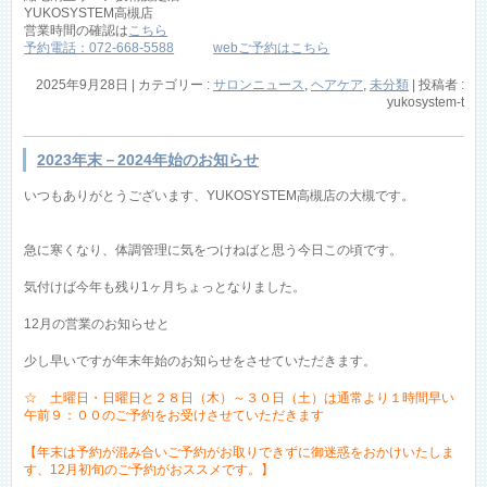
YUKOSYSTEM高槻店
営業時間の確認は
こちら
予約電話：072-668-5588
webご予約はこちら
2025年9月28日
|
カテゴリー :
サロンニュース
,
ヘアケア
,
未分類
|
投稿者 :
yukosystem-t
2023年末－2024年始のお知らせ
いつもありがとうございます、YUKOSYSTEM高槻店の大槻です。
急に寒くなり、体調管理に気をつけねばと思う今日この頃です。
気付けば今年も残り1ヶ月ちょっとなりました。
12月の営業のお知らせと
少し早いですが年末年始のお知らせをさせていただきます。
☆ 土曜日・日曜日と２８日（木）～３０日（土）は通常より１時間早い
午前９：００のご予約をお受けさせていただきます
【年末は予約が混み合いご予約がお取りできずに御迷惑をおかけいたしま
す、12月初旬のご予約がおススメです。】