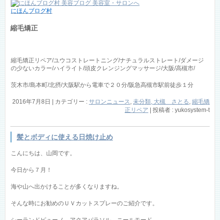
にほんブログ村
縮毛矯正
縮毛矯正リペア/ユウコストレートニング/ナチュラルストレート/ダメージ
の少ないカラー/ハイライト/頭皮クレンジングマッサージ/大阪/高槻市/
茨木市/島本町/北摂/大阪駅から電車で２０分/阪急高槻市駅前徒歩１分
2016年7月8日
|
カテゴリー :
サロンニュース
,
未分類, 大槻 さとる
,
縮毛矯
正リペア
|
投稿者 : yukosystem-t
髪とボディに使える日焼け止め
こんにちは、山岡です。
今日から７月！
海や山へ出かけることが多くなりますね。
そんな時にお勧めのＵＶカットスプレーのご紹介です。
シーランドピューノ アクアパラソル ニールモード