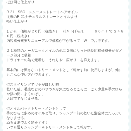
ほぼ同じ仕上がり
R-21 SSO スムースストレートヘアオイル
従来のR-21ナチュラルストレートオイルより
軽い仕上がり
しかも 価格が２０円（税抜き） 引き下げられ ６０ｍｌ で ２４８
０円（税抜き）
内容成分充実リニューアルで価格が下がるって W でお得です。
２１種類のオーガニックオイルの他に２倍になった熱反応補修成分がダメ
ージ部分に吸着
ドライヤーの熱で定着し うねりや 広がり を抑えます。
基本的には流さないトリートメントとして乾かす前に使用しますが、他に
もこんな使い方ができます。
◎スタイリングでツヤがほしい時
乾いた後、毛先などのパサつきが気になるところに、ごく少量を手のひら
や指の間によくのばし、
大邱市でなじませる。
◎オイルパックトリートメントとして
手のひらに多めのオイルと取り、シャンプー前の乾いた髪全体にたっぷり
なじませる。
ぬるま湯でよく髪をすすぐ
いつも通りシャンプー＆トリートメントをして乾かす。