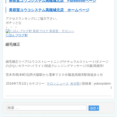
美容室ユウコシステム高槻城北店 Facebookページ
美容室ユウコシステム高槻城北店 ホームページ
アクセスランキングにご協力下さい。
ポチッとな
↓ ↓ ↓
にほんブログ村
縮毛矯正
縮毛矯正リペア/ユウコストレートニング/ナチュラルストレート/ダメージ
の少ないカラー/ハイライト/頭皮クレンジングマッサージ/大阪/高槻市/
茨木市/島本町/北摂/大阪駅から電車で２０分/阪急高槻市駅前徒歩１分
2016年7月1日
|
カテゴリー :
サロンニュース
,
未分類
|
投稿者 : yukosystem-
t