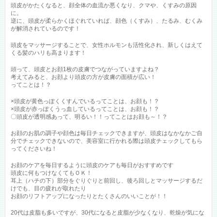
頭皮がかたくなると、顔全体の血流か悪くなり、クマや、くすみの原因
に。
逆に、頭皮が柔らかくほぐれていれば、顔色（くすみ）、たるみ、むくみ
が解消されているのです！
頭皮をマッサージすることで、女性ホルモンも活性化され、新しくはえて
くる髪のハリも高まります！
頭って、頭皮とお顔1枚の皮膚でつながっていますよね？
考えてみると、お顔より頭皮の方が皮膚の面積が広い！
ってことは！？
×頭皮が黄色っぽくくすんでいるってことは、お顔も！？
×頭皮が赤っぽくうっ血しているってことは、お顔も！？
〇頭皮が透明感あって、明るい！！ってことはお顔も～！？
お顔のお肌の調子や顔色は毎日チェックできますが、頭皮はなかなかご自
分でチェックできないので、美容室に行かれる際は頭皮チェックしてもら
ってくださいね！
お顔のケアを毎日するように頭皮のケアも毎日がおすすめです
頭皮に何もつけなくてもＯＫ！
耳上（ハチの下）部分をぐりぐりと前回し、後ろ回しとマッサージするだ
けでも、目の疲れが取れたり
お顔のリフトアップになったりとたくさんのいいことが！！
20代は皮脂も多いですが、30代になると皮脂が少なくなり、乾燥が気にな