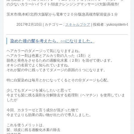
の少ないカラー/ハイライト/頭皮クレンジングマッサージ/大阪/高槻市/
茨木市/島本町/北摂/大阪駅から電車で２０分/阪急高槻市駅前徒歩１分
2017年2月10日
|
カテゴリー :
スキャルプケア
|
投稿者 : yukosystem-t
染めた後の髪を考えたら、○○になりました。
ヘアカラーのダメージって気になりますよね。
ヘアカラー剤は色素とアルカリ剤の入った（1剤）と
脱色と発色をさせるための過酸化水素（２剤）を混ぜて使います。
オキシの名前でよく知られていますね。
それが髪の中に残ってきてダメージの原因の１つになります。
特に白髪染めは毎月とかになってくるとその分ダメージも心配。
少しでもダメージを減らしたいと思って
今までも髪に残る薬剤を分解除去する処理剤（ヘマチン）を使用していま
したが
今回、カタラーゼと言う成分が混ざった物で
今までよりも効果の高い物が出たので導入しました。
これを使うメリットは、
髪、頭皮に残る過酸化水素の除去