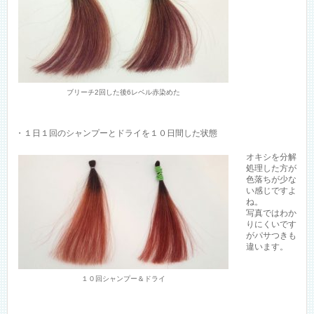
ブリーチ2回した後6レベル赤染めた
・１日１回のシャンプーとドライを１０日間した状態
オキシを分解
処理した方が
色落ちが少な
い感じですよ
ね。
写真ではわか
りにくいです
がパサつきも
違います。
１０回シャンプー＆ドライ