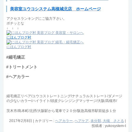
美容室ユウコシステム高槻城北店 ホームページ
アクセスランキングにご協力下さい。
ポチッとな
↓ ↓ ↓
にほんブログ村
にほんブログ村
#縮毛矯正
#トリートメント
#ヘアカラー
縮毛矯正リペア/ユウコストレートニング/ナチュラルストレート/ダメージ
の少ないカラー/ハイライト/頭皮クレンジングマッサージ/大阪/高槻市/
茨木市/島本町/北摂/大阪駅から電車で２０分/阪急高槻市駅前徒歩１分
2017年2月8日
|
カテゴリー :
ヘアカラー
,
ヘアケア
,
未分類, 大槻 さとる
|
投稿者 : yukosystem-t