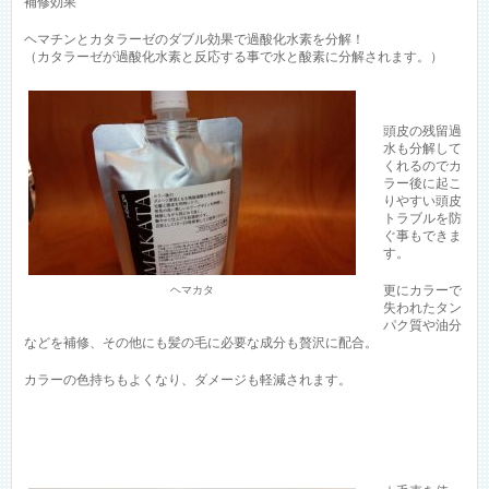
補修効果
ヘマチンとカタラーゼのダブル効果で過酸化水素を分解！
（カタラーゼが過酸化水素と反応する事で水と酸素に分解されます。）
頭皮の残留過
水も分解して
くれるのでカ
ラー後に起こ
りやすい頭皮
トラブルを防
ぐ事もできま
す。
更にカラーで
ヘマカタ
失われたタン
パク質や油分
などを補修、その他にも髪の毛に必要な成分も贅沢に配合。
カラーの色持ちもよくなり、ダメージも軽減されます。