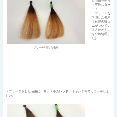
☆毛束を使っ
て実験スター
ト！
・ブリーチを
２回した毛束
【黄緑の輪ゴ
ムがついてい
る方がオキシ
を分解処理し
た】
ブリーチ2回した毛束
・ブリーチをした毛束に、６レベルのレッド、オキシ６％でカラーをしま
した。