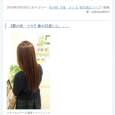
2016年3月25日
|
カテゴリー :
未分類, 大槻 さとる
,
縮毛矯正リペア
|
投稿
者 : yukosystem-t
【髪の色・ツヤ】春の日差しに。。。
スチームカラー＆濃密トリートメント