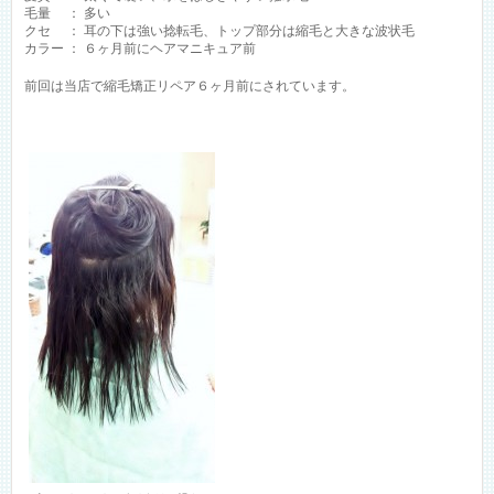
毛量 ： 多い
クセ ： 耳の下は強い捻転毛、トップ部分は縮毛と大きな波状毛
カラー ： ６ヶ月前にヘアマニキュア前
前回は当店で縮毛矯正リペア６ヶ月前にされています。