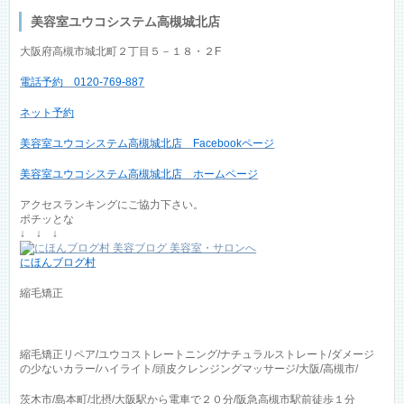
美容室ユウコシステム高槻城北店
大阪府高槻市城北町２丁目５－１８・２F
電話予約 0120-769-887
ネット予約
美容室ユウコシステム高槻城北店 Facebookページ
美容室ユウコシステム高槻城北店 ホームページ
アクセスランキングにご協力下さい。
ポチッとな
↓ ↓ ↓
にほんブログ村
縮毛矯正
縮毛矯正リペア/ユウコストレートニング/ナチュラルストレート/ダメージ
の少ないカラー/ハイライト/頭皮クレンジングマッサージ/大阪/高槻市/
茨木市/島本町/北摂/大阪駅から電車で２０分/阪急高槻市駅前徒歩１分