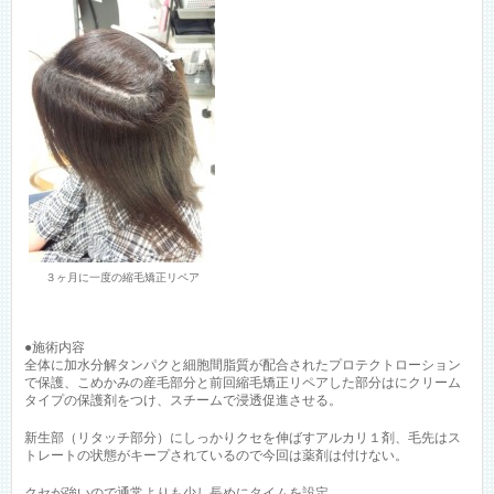
３ヶ月に一度の縮毛矯正リペア
●施術内容
全体に加水分解タンパクと細胞間脂質が配合されたプロテクトローション
で保護、こめかみの産毛部分と前回縮毛矯正リペアした部分はにクリーム
タイプの保護剤をつけ、スチームで浸透促進させる。
新生部（リタッチ部分）にしっかりクセを伸ばすアルカリ１剤、毛先はス
トレートの状態がキープされているので今回は薬剤は付けない。
クセが強いので通常よりも少し長めにタイムを設定