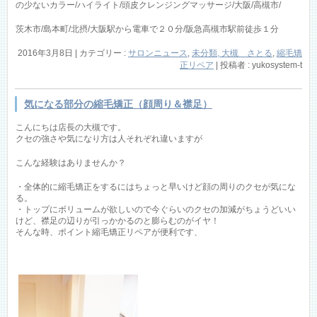
の少ないカラー/ハイライト/頭皮クレンジングマッサージ/大阪/高槻市/
茨木市/島本町/北摂/大阪駅から電車で２０分/阪急高槻市駅前徒歩１分
2016年3月8日
|
カテゴリー :
サロンニュース
,
未分類, 大槻 さとる
,
縮毛矯
正リペア
|
投稿者 : yukosystem-t
気になる部分の縮毛矯正（顔周り＆襟足）
こんにちは店長の大槻です。
クセの強さや気になり方は人それぞれ違いますが
こんな経験はありませんか？
・全体的に縮毛矯正をするにはちょっと早いけど顔の周りのクセが気にな
る。
・トップにボリュームが欲しいので今ぐらいのクセの加減がちょうどいい
けど、襟足の辺りが引っかかるのと膨らむのがイヤ！
そんな時、ポイント縮毛矯正リペアが便利です、