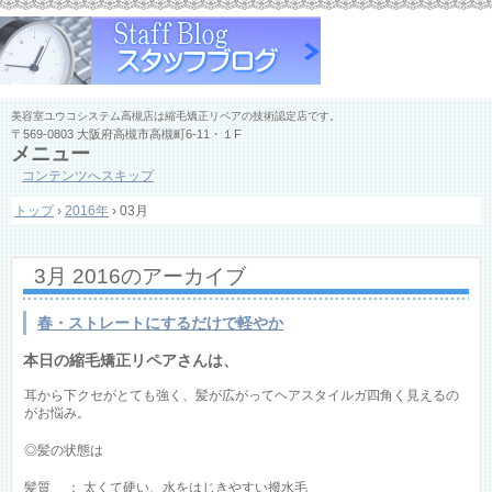
美容室ユウコシステム高槻店は縮毛矯正リペアの技術認定店です。
〒569-0803 大阪府高槻市高槻町6-11・１F
メニュー
コンテンツへスキップ
トップ
›
2016年
›
03月
3月 2016
のアーカイブ
春・ストレートにするだけで軽やか
本日の縮毛矯正リペアさんは、
耳から下クセがとても強く、髪が広がってヘアスタイルガ四角く見えるの
がお悩み。
◎髪の状態は
髪質 ： 太くて硬い、水をはじきやすい撥水毛