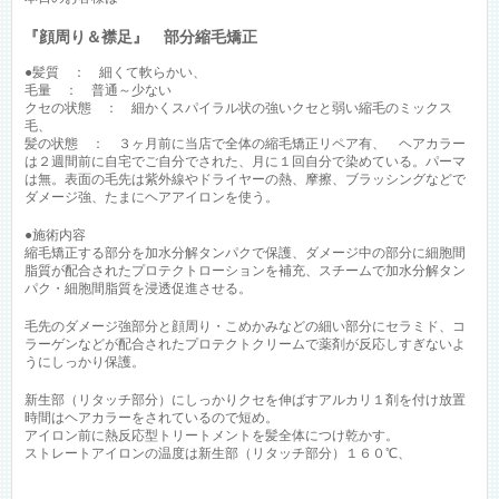
『顔周り＆襟足』 部分縮毛矯正
●髪質 ： 細くて軟らかい、
毛量 ： 普通～少ない
クセの状態 ： 細かくスパイラル状の強いクセと弱い縮毛のミックス
毛、
髪の状態 ： ３ヶ月前に当店で全体の縮毛矯正リペア有、 ヘアカラー
は２週間前に自宅でご自分でされた、月に１回自分で染めている。パーマ
は無。表面の毛先は紫外線やドライヤーの熱、摩擦、ブラッシングなどで
ダメージ強、たまにヘアアイロンを使う。
●施術内容
縮毛矯正する部分を加水分解タンパクで保護、ダメージ中の部分に細胞間
脂質が配合されたプロテクトローションを補充、スチームで加水分解タン
パク・細胞間脂質を浸透促進させる。
毛先のダメージ強部分と顔周り・こめかみなどの細い部分にセラミド、コ
ラーゲンなどが配合されたプロテクトクリームで薬剤が反応しすぎないよ
うにしっかり保護。
新生部（リタッチ部分）にしっかりクセを伸ばすアルカリ１剤を付け放置
時間はヘアカラーをされているので短め。
アイロン前に熱反応型トリートメントを髪全体につけ乾かす。
ストレートアイロンの温度は新生部（リタッチ部分）１６０℃、