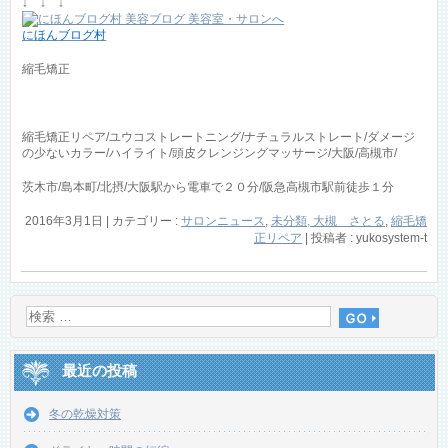
↓ ↓ ↓
にほんブログ村
縮毛矯正
縮毛矯正リペア/ユウコストレートニング/ナチュラルストレート/ダメージ
の少ないカラー/ハイライト/頭皮クレンジングマッサージ/大阪/高槻市/
茨木市/島本町/北摂/大阪駅から電車で２０分/阪急高槻市駅前徒歩１分
2016年3月1日
|
カテゴリー :
サロンニュース
,
未分類, 大槻 さとる
,
縮毛矯
正リペア
|
投稿者 : yukosystem-t
最近の投稿
冬の乾燥対策