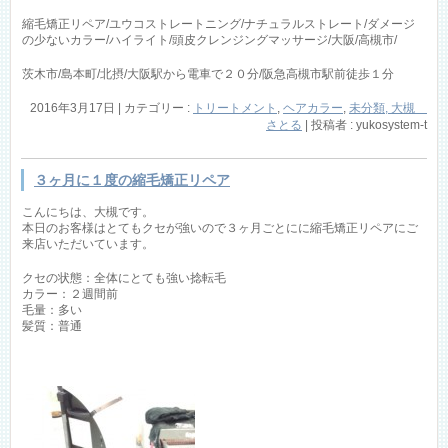
縮毛矯正リペア/ユウコストレートニング/ナチュラルストレート/ダメージ
の少ないカラー/ハイライト/頭皮クレンジングマッサージ/大阪/高槻市/
茨木市/島本町/北摂/大阪駅から電車で２０分/阪急高槻市駅前徒歩１分
2016年3月17日
|
カテゴリー :
トリートメント
,
ヘアカラー
,
未分類, 大槻
さとる
|
投稿者 : yukosystem-t
３ヶ月に１度の縮毛矯正リペア
こんにちは、大槻です。
本日のお客様はとてもクセが強いので３ヶ月ごとにに縮毛矯正リペアにご
来店いただいています。
クセの状態：全体にとても強い捻転毛
カラー：２週間前
毛量：多い
髪質：普通