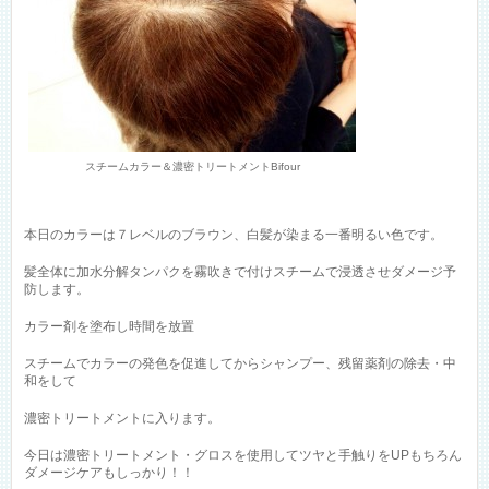
スチームカラー＆濃密トリートメントBifour
本日のカラーは７レベルのブラウン、白髪が染まる一番明るい色です。
髪全体に加水分解タンパクを霧吹きで付けスチームで浸透させダメージ予
防します。
カラー剤を塗布し時間を放置
スチームでカラーの発色を促進してからシャンプー、残留薬剤の除去・中
和をして
濃密トリートメントに入ります。
今日は濃密トリートメント・グロスを使用してツヤと手触りをUPもちろん
ダメージケアもしっかり！！