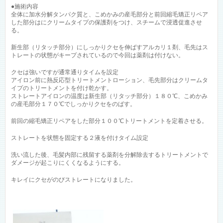
●施術内容
全体に加水分解タンパク質と、こめかみの産毛部分と前回縮毛矯正リペア
した部分はにクリームタイプの保護剤をつけ、スチームで浸透促進させ
る。
新生部（リタッチ部分）にしっかりクセを伸ばすアルカリ１剤、毛先はス
トレートの状態がキープされているので今回は薬剤は付けない。
クセは強いですが通常通りタイムを設定
アイロン前に熱反応型トリートメントローション、毛先部分はクリームタ
イプのトリートメントを付け乾かす。
ストレートアイロンの温度は新生部（リタッチ部分）１８０℃、こめかみ
の産毛部分１７０℃でしっかりクセをのばす。
前回の縮毛矯正リペアをした部分１００℃トリートメントを定着させる。
ストレートを状態を固定する２液を付けタイム設定
洗い流した後、毛髪内部に残留する薬剤を分解除去するトリートメントで
ダメージが起こりにくくなるようにする。
キレイにクセがのびストレートになりました。