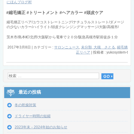
にほんブログ村
#縮毛矯正 #トリートメント #ヘアカラー #頭皮ケア
縮毛矯正リペア/ユウコストレートニング/ナチュラルストレート/ダメージ
の少ないカラー/ハイライト/頭皮クレンジングマッサージ/大阪/高槻市/
茨木市/島本町/北摂/大阪駅から電車で２０分/阪急高槻市駅前徒歩１分
2017年3月8日
|
カテゴリー :
サロンニュース
,
未分類, 大槻 さとる
,
縮毛矯
正リペア
|
投稿者 : yukosystem-t
最近の投稿
冬の乾燥対策
ドライヤー時間の短縮
2023年末－2024年始のお知らせ