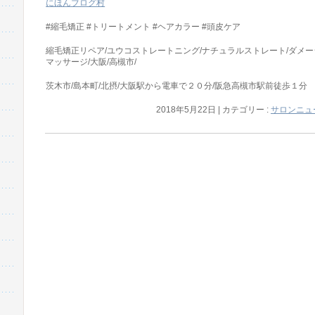
にほんブログ村
#縮毛矯正 #トリートメント #ヘアカラー #頭皮ケア
縮毛矯正リペア/ユウコストレートニング/ナチュラルストレート/ダメー
マッサージ/大阪/高槻市/
茨木市/島本町/北摂/大阪駅から電車で２０分/阪急高槻市駅前徒歩１分
2018年5月22日
|
カテゴリー :
サロンニュ