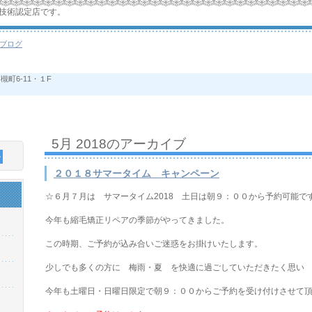
技術認定店です。
ブログ
高槻町6-11・１F
5月 2018
のアーカイブ
２０１８サマータイム キャンペーン
☆６月７月は サマータイム2018 土日は朝９：００から予約可能で
今年も縮毛矯正リペアの季節がやってきました。
この時期、ご予約が込み合いご迷惑をお掛けいたします。
少しでも多くの方に 梅雨・夏 を快適に過ごしていただきたく思い
今年も土曜日・日曜日限定で朝９：００からご予約を受け付けさせて