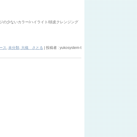
ジの少ないカラー/ハイライト/頭皮クレンジング
ース
,
未分類, 大槻 さとる
|
投稿者 : yukosystem-t