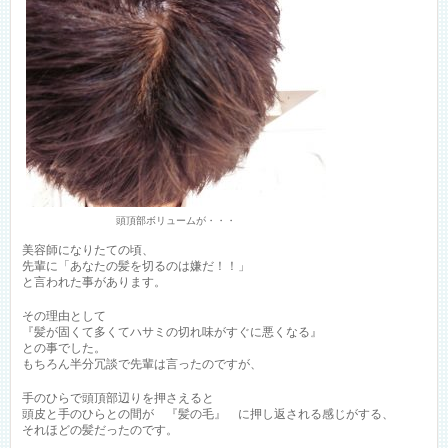
頭頂部ボリュームが・・・
美容師になりたての頃、
先輩に「あなたの髪を切るのは嫌だ！！」
と言われた事があります。
その理由として
『髪が固くて多くてハサミの切れ味がすぐに悪くなる』
との事でした。
もちろん半分冗談で先輩は言ったのですが、
手のひらで頭頂部辺りを押さえると
頭皮と手のひらとの間が 『髪の毛』 に押し返される感じがする、
それほどの髪だったのです。