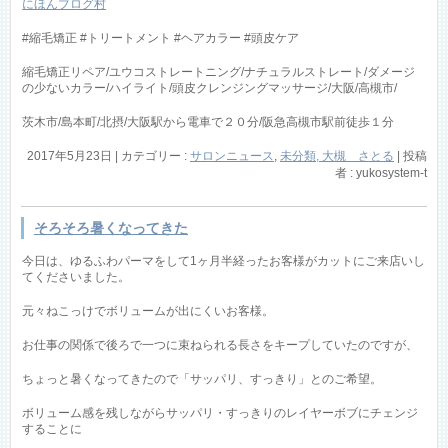
にほんブログ村
#縮毛矯正 #トリートメント #ヘアカラー #頭皮ケア
縮毛矯正リペア/ユウコストレートニング/ナチュラルストレート/ダメージ
の少ないカラー/ハイライト/頭皮クレンジングマッサージ/大阪/高槻市/
茨木市/島本町/北摂/大阪駅から電車で２０分/阪急高槻市駅前徒歩１分
2017年5月23日
|
カテゴリー :
サロンニュース
,
未分類, 大槻 さとる
|
投稿
者 : yukosystem-t
そろそろ暑くなってきた
今日は、ゆるふわパーマをして1ヶ月半経ったお客様がカットにご来店いし
てくださいました。
元々ねこっけでボリュームが出にくいお客様。
お仕事の関係で後ろで一つに束ねられる長さをキープしていたのですが、
ちょっと暑くなってきたので「サッパリ、すっきり」とのご希望。
ボリューム感を残しながらサッパリ・すっきりのレイヤーボブにチェンジ
することに