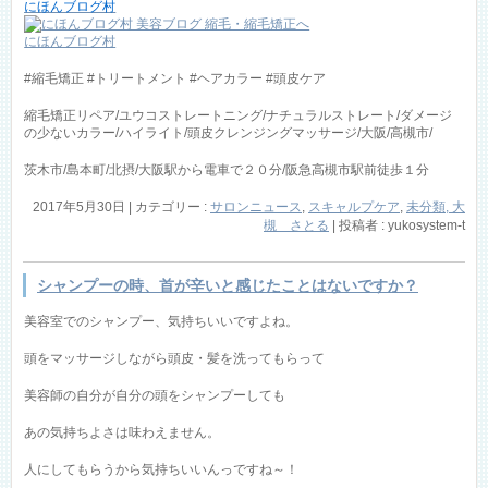
にほんブログ村
にほんブログ村
#縮毛矯正 #トリートメント #ヘアカラー #頭皮ケア
縮毛矯正リペア/ユウコストレートニング/ナチュラルストレート/ダメージ
の少ないカラー/ハイライト/頭皮クレンジングマッサージ/大阪/高槻市/
茨木市/島本町/北摂/大阪駅から電車で２０分/阪急高槻市駅前徒歩１分
2017年5月30日
|
カテゴリー :
サロンニュース
,
スキャルプケア
,
未分類, 大
槻 さとる
|
投稿者 : yukosystem-t
シャンプーの時、首が辛いと感じたことはないですか？
美容室でのシャンプー、気持ちいいですよね。
頭をマッサージしながら頭皮・髪を洗ってもらって
美容師の自分が自分の頭をシャンプーしても
あの気持ちよさは味わえません。
人にしてもらうから気持ちいいんっですね～！