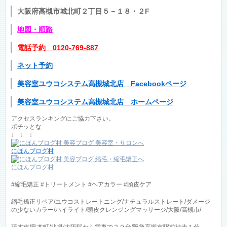
大阪府高槻市城北町２丁目５－１８・２F
地図
・順路
電話予約 0120-769-887
ネット予約
美容室ユウコシステム高槻城北店 Facebookページ
美容室ユウコシステム高槻城北店 ホームページ
アクセスランキングにご協力下さい。
ポチッとな
↓ ↓ ↓
にほんブログ村
にほんブログ村
#縮毛矯正 #トリートメント #ヘアカラー #頭皮ケア
縮毛矯正リペア/ユウコストレートニング/ナチュラルストレート/ダメージ
の少ないカラー/ハイライト/頭皮クレンジングマッサージ/大阪/高槻市/
茨木市/島本町/北摂/大阪駅から電車で２０分/阪急高槻市駅前徒歩１分