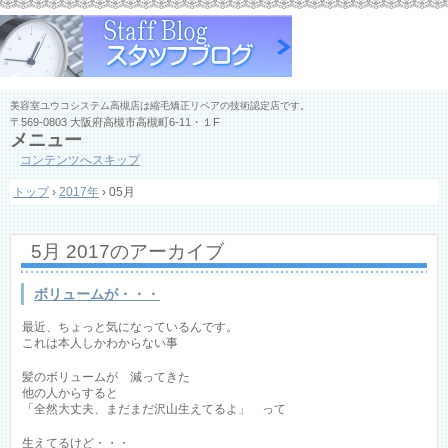
美容室ユウコシステム高槻店は縮毛矯正リペアの技術認定店です。
〒569-0803 大阪府高槻市高槻町6-11・１F
メニュー
コンテンツへスキップ
トップ
›
2017年
›
05月
5月 2017
のアーカイブ
ボリュームが・・・
最近、ちょっと気になっているんです。
これは本人しかわからない事
髪のボリュームが 減ってきた
他の人からすると
「全然大丈夫、まだまだ沢山生えてるよ」 って
生えてるけど・・・