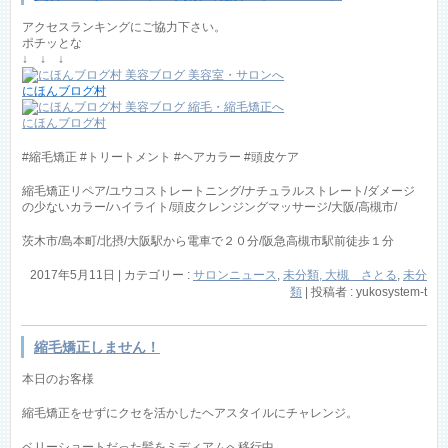
アクセスランキングにご協力下さい。
ポチッとな
↓ ↓ ↓
にほんブログ村
にほんブログ村
#縮毛矯正 #トリートメント #ヘアカラー #頭皮ケア
縮毛矯正リペア/ユウコストレートニング/ナチュラルストレート/ダメージ
の少ないカラー/ハイライト/頭皮クレンジングマッサージ/大阪/高槻市/
茨木市/島本町/北摂/大阪駅から電車で２０分/阪急高槻市駅前徒歩１分
2017年5月11日
|
カテゴリー :
サロンニュース
,
未分類, 大槻 さとる
,
未分
類
|
投稿者 : yukosystem-t
縮毛矯正しません！
本日のお客様
縮毛矯正をせずにクセを活かしたヘアスタイルにチャレンジ。
ベリーショートだった髪をミディアムへ移行中、