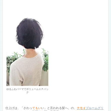
ゆるふわパーマでボリュームＵＰバッ
ク
仕上げは、「さわっ
てもい
い」と言われる髪へ。の、
テモイ
プルームグリ