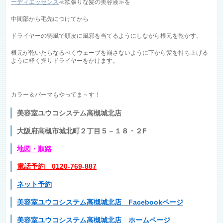
ーディエッセンス
≪欲張りな髪の美容液≫を
中間部から毛先につけてから
ドライヤーの弱風で頭皮に風邪を当てるようにしながら根元を乾かす。
根元が乾いたらなるべくウェーブを崩さないように下から髪を持ち上げる
ように軽く握りドライヤーをかけます。
カラー＆パーマもやってま～す！
美容室ユウコシステム高槻城北店
大阪府高槻市城北町２丁目５－１８・２F
地図
・順路
電話予約 0120-769-887
ネット予約
美容室ユウコシステム高槻城北店 Facebookページ
美容室ユウコシステム高槻城北店 ホームページ