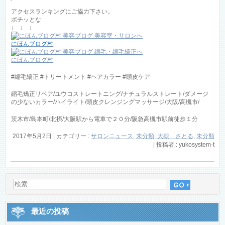
アクセスランキングにご協力下さい。
ポチッとな
↓ ↓ ↓
にほんブログ村
にほんブログ村
#縮毛矯正 #トリートメント #ヘアカラー #頭皮ケア
縮毛矯正リペア/ユウコストレートニング/ナチュラルストレート/ダメージ
の少ないカラー/ハイライト/頭皮クレンジングマッサージ/大阪/高槻市/
茨木市/島本町/北摂/大阪駅から電車で２０分/阪急高槻市駅前徒歩１分
2017年5月2日
|
カテゴリー :
サロンニュース
,
未分類, 大槻 さとる
,
未分類
|
投稿者 : yukosystem-t
最近の投稿