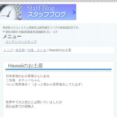
美容室ユウコシステム高槻店は縮毛矯正リペアの技術認定店です。
〒569-0803 大阪府高槻市高槻町6-11・１F
メニュー
コンテンツへスキップ
トップ
›
未分類
›
大槻 さとる
›
Hawaiiのお土産
Hawaiiのお土産
日本各地のお土産屋さんにある
ご当地 キティーちゃん
ついに世界進出！（きっと前から世界進出してたはず）
世界中で大人気だとは聞いていましたが
思わぬ形での逆輸入