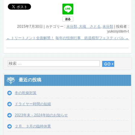
2015年7月30日
|
カテゴリー :
未分類, 大槻 さとる
,
未分類
|
投稿者 :
yukosystem-t
←
トリートメント全面解禁！
毎年の恒例行事 鉄道模型フェスティバル
→
最近の投稿
冬の乾燥対策
ドライヤー時間の短縮
2023年末－2024年始のお知らせ
２月、３月の臨時休業